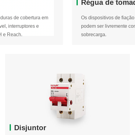
Régua de toma
lduras de cobertura em
Os dispositivos de fiaçã
el, interruptores e
podem ser livremente com
SH e Reach.
sobrecarga.
Régua de tomadas
lduras de cobertura em
Os dispositivos de fiaçã
el, interruptores e
podem ser livremente com
SH e Reach.
sobrecarga.
Filtro de Linha USB
Régua de tomadas 
Régua de 6 tomada
Disjuntor