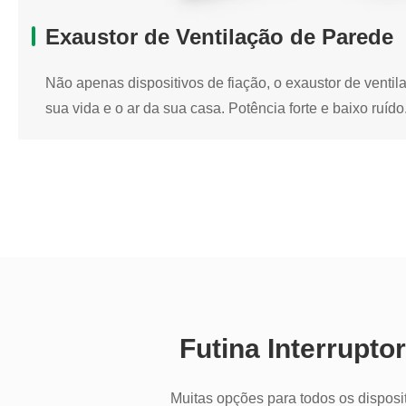
Leia mais +
Exaustor de Ventilação de Parede
Não apenas dispositivos de fiação, o exaustor de ventil
sua vida e o ar da sua casa. Potência forte e baixo ruído
Exaustor de Ventilação de Parede
Não apenas dispositivos de fiação, o exaustor de ventil
sua vida e o ar da sua casa. Potência forte e baixo ruído
Exaustor de ventilação para casa
Exaustor de ventilação industrial
Futina Interrupt
Leia mais +
Muitas opções para todos os dispositi