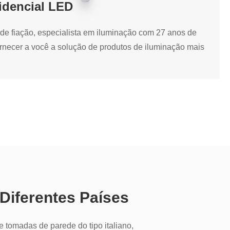
idencial LED
Leia mais +
de fiação, especialista em iluminação com 27 anos de
rnecer a você a solução de produtos de iluminação mais
ial LED
de fiação, especialista em iluminação com 27 anos de
rnecer a você a solução de produtos de iluminação mais
Diferentes Países
LED
 e tomadas de parede do tipo italiano,