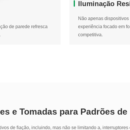
Iluminação Res
Não apenas dispositivos 
ação de parede refresca
experiência focado em fo
.
competitiva.
Iluminação Residenc
ação de parede refresca
Não apenas dispositivos 
.
experiência focado em fo
competitiva.
Lâmpada LED
Spot de LED
ores e Tomadas para Padrões de 
Luz de Painel LED
Tubo e Luminária 
vos de fiação, incluindo, mas não se limitando a, interruptores