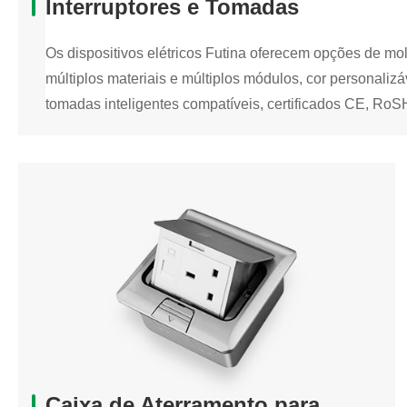
Interruptores e Tomadas
Os dispositivos elétricos Futina oferecem opções de mo
múltiplos materiais e múltiplos módulos, cor personalizáv
tomadas inteligentes compatíveis, certificados CE, Ro
Interruptores e Tomadas
Os dispositivos elétricos Futina oferecem opções de mo
múltiplos materiais e múltiplos módulos, cor personalizáv
tomadas inteligentes compatíveis, certificados CE, Ro
Caixa de Superfície Europeia
Interruptores e Tomadas Inteligentes
Interruptores e Tomadas Elétricas
Caixa de Aterramento para