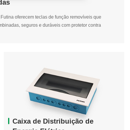
das
o Futina oferecem teclas de função removíveis que
binadas, seguros e duráveis com protetor contra
o Futina oferecem teclas de função removíveis que
binadas, seguros e duráveis com protetor contra
com 4 saídas
s
Caixa de Distribuição de