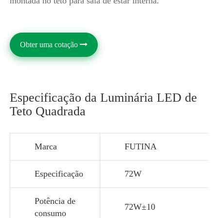
montada no teto para sala de estar interna.
Obter uma cotação
Especificação da Luminária LED de
Teto Quadrada
Marca
FUTINA
Especificação
72W
Potência de
72W±10
consumo