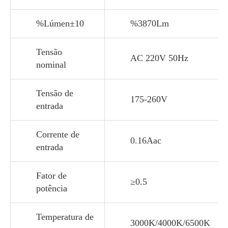
%Lúmen±10
%3870Lm
Tensão
AC 220V 50Hz
nominal
Tensão de
175-260V
entrada
Corrente de
0.16Aac
entrada
Fator de
≥0.5
potência
Temperatura de
3000K/4000K/6500K